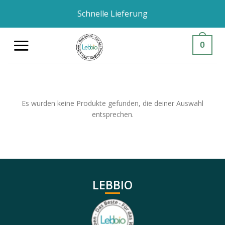
Zum
Schnelle Lieferung
Inhalt
springen
0
Es wurden keine Produkte gefunden, die deiner Auswahl
entsprechen.
LEBBIO