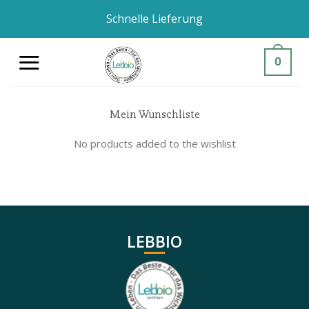
Zum
Schnelle Lieferung
Inhalt
springen
0
Mein Wunschliste
No products added to the wishlist
LEBBIO