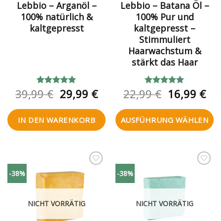
Lebbio – Arganöl –
Lebbio – Batana Öl –
100% natürlich &
100% Pur und
kaltgepresst
kaltgepresst –
Stimmuliert
Haarwachstum &
stärkt das Haar
Ursprünglicher
Aktueller
Ursprüngl
Akt
39,99
€
29,99
€
22,99
€
16,99
€
Bewertet
Bewertet
mit
5.00
mit
5.00
Preis
Preis
Preis
Pre
von 5
von 5
war:
ist:
war:
ist:
IN DEN WARENKORB
AUSFÜHRUNG WÄHLEN
39,99 €
29,99 €.
22,99 €
16,
Zur
Zur
-38%
-38%
Wunschliste
Wunschliste
hinzufügen
hinzufügen
NICHT VORRÄTIG
NICHT VORRÄTIG