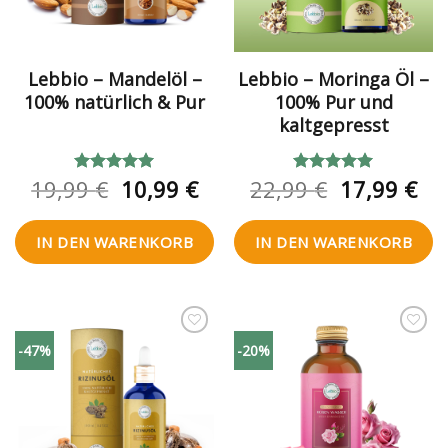
Lebbio – Mandelöl –
Lebbio – Moringa Öl –
100% natürlich & Pur
100% Pur und
kaltgepresst
Ursprünglicher
Aktueller
Ursprüngl
Akt
19,99
€
10,99
€
22,99
€
17,99
€
Bewertet
Bewertet
mit
5.00
mit
5.00
Preis
Preis
Preis
Pre
von 5
von 5
war:
ist:
war:
ist:
IN DEN WARENKORB
IN DEN WARENKORB
19,99 €
10,99 €.
22,99 €
17,
Zur
Zur
-47%
-20%
Wunschliste
Wunschliste
hinzufügen
hinzufügen