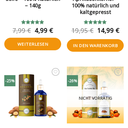
– 140g
100% natürlich und
kaltgepresst
Ursprünglicher
Aktueller
Ursprüngl
Akt
7,99
€
4,99
€
19,95
€
14,99
€
Bewertet
Bewertet
mit
5.00
mit
5.00
Preis
Preis
Preis
Pre
von 5
von 5
war:
ist:
war:
ist:
WEITERLESEN
IN DEN WARENKORB
7,99 €
4,99 €.
19,95 €
14,
Zur
Zur
-25%
-26%
Wunschliste
Wunschliste
hinzufügen
hinzufügen
NICHT VORRÄTIG