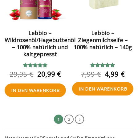
Lebbio –
Lebbio –
Wildrosenöl/Hagebuttenöl
Ziegenmilchseife –
– 100% natürlich und
100% natürlich – 140g
kaltgepresst
Ursprünglicher
Aktueller
Ursprüngl
Aktu
29,95
€
20,99
€
7,99
€
4,99
€
Bewertet
Bewertet
mit
4.92
mit
5.00
Preis
Preis
Preis
Prei
von 5
von 5
war:
ist:
war:
ist:
IN DEN WARENKORB
IN DEN WARENKORB
29,95 €
20,99 €.
7,99 €
4,99
1
2