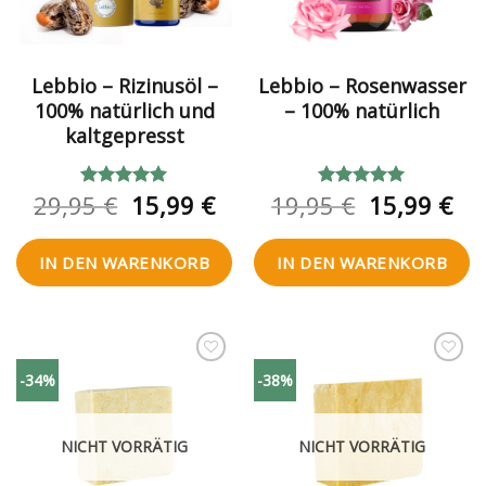
Lebbio – Rizinusöl –
Lebbio – Rosenwasser
100% natürlich und
– 100% natürlich
kaltgepresst
Ursprünglicher
Aktueller
Ursprüngl
Akt
29,95
€
15,99
€
19,95
€
15,99
€
Bewertet
Bewertet
mit
5.00
mit
5.00
Preis
Preis
Preis
Pre
von 5
von 5
war:
ist:
war:
ist:
IN DEN WARENKORB
IN DEN WARENKORB
29,95 €
15,99 €.
19,95 €
15,
Zur
Zur
-34%
-38%
Wunschliste
Wunschliste
hinzufügen
hinzufügen
NICHT VORRÄTIG
NICHT VORRÄTIG