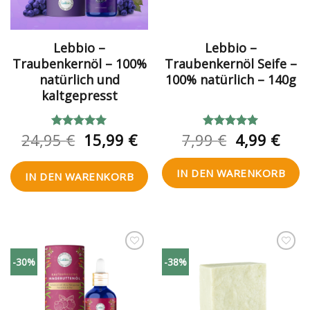
Lebbio –
Lebbio –
Traubenkernöl – 100%
Traubenkernöl Seife –
natürlich und
100% natürlich – 140g
kaltgepresst
Ursprünglicher
Aktueller
Ursprüngl
Aktu
24,95
€
15,99
€
7,99
€
4,99
€
Bewertet
Bewertet
mit
5.00
mit
5.00
Preis
Preis
Preis
Prei
von 5
von 5
war:
ist:
war:
ist:
IN DEN WARENKORB
IN DEN WARENKORB
24,95 €
15,99 €.
7,99 €
4,99
Zur
Zur
-30%
-38%
Wunschliste
Wunschliste
hinzufügen
hinzufügen