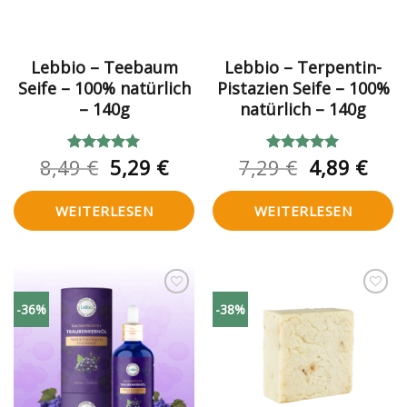
Lebbio – Teebaum
Lebbio – Terpentin-
Seife – 100% natürlich
Pistazien Seife – 100%
– 140g
natürlich – 140g
Ursprünglicher
Aktueller
Ursprüngl
Aktu
8,49
€
5,29
€
7,29
€
4,89
€
Bewertet
Bewertet
mit
5.00
mit
5.00
Preis
Preis
Preis
Prei
von 5
von 5
war:
ist:
war:
ist:
WEITERLESEN
WEITERLESEN
8,49 €
5,29 €.
7,29 €
4,89
Zur
Zur
-36%
-38%
Wunschliste
Wunschliste
hinzufügen
hinzufügen