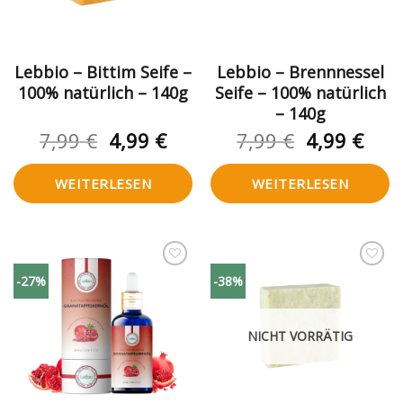
Lebbio – Bittim Seife –
Lebbio – Brennnessel
100% natürlich – 140g
Seife – 100% natürlich
– 140g
Ursprünglicher
Aktueller
Ursprüngl
Aktu
7,99
€
4,99
€
7,99
€
4,99
€
Preis
Preis
Preis
Prei
war:
ist:
war:
ist:
WEITERLESEN
WEITERLESEN
7,99 €
4,99 €.
7,99 €
4,99
Zur
Zur
-27%
-38%
Wunschliste
Wunschliste
hinzufügen
hinzufügen
NICHT VORRÄTIG