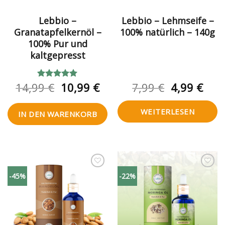
Lebbio –
Lebbio – Lehmseife –
Granatapfelkernöl –
100% natürlich – 140g
100% Pur und
kaltgepresst
Ursprünglicher
Aktueller
Ursprüngl
Aktu
14,99
€
10,99
€
7,99
€
4,99
€
Bewertet
mit
5.00
Preis
Preis
Preis
Prei
von 5
war:
ist:
war:
ist:
WEITERLESEN
IN DEN WARENKORB
14,99 €
10,99 €.
7,99 €
4,99
Zur
Zur
-45%
-22%
Wunschliste
Wunschliste
hinzufügen
hinzufügen