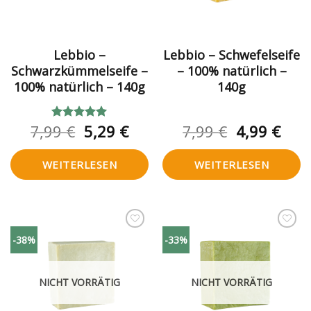
Lebbio –
Lebbio – Schwefelseife
Schwarzkümmelseife –
– 100% natürlich –
100% natürlich – 140g
140g
Ursprünglicher
Aktueller
Ursprüngl
Aktu
7,99
€
5,29
€
7,99
€
4,99
€
Bewertet
mit
5.00
Preis
Preis
Preis
Prei
von 5
war:
ist:
war:
ist:
WEITERLESEN
WEITERLESEN
7,99 €
5,29 €.
7,99 €
4,99
Zur
Zur
-38%
-33%
Wunschliste
Wunschliste
hinzufügen
hinzufügen
NICHT VORRÄTIG
NICHT VORRÄTIG