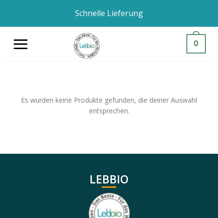
Zum
Schnelle Lieferung
Inhalt
springen
0
Es wurden keine Produkte gefunden, die deiner Auswahl
entsprechen.
LEBBIO