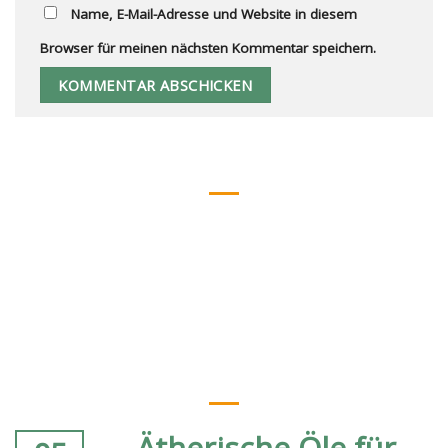
Name, E-Mail-Adresse und Website in diesem
Browser für meinen nächsten Kommentar speichern.
ÜBER UNS
Lebbio konzentriert sich auf hochwertige
Öle und gesunde Lebensmittel, die einen
ganzheitlichen Lebensstil unterstützen.
Unsere Produkte sind sorgfältig
ausgewählt, um die Gesundheit und das
Wohlbefinden unserer Kunden zu fördern.
NEUSTE BEITRÄGE
Ätherische Öle für