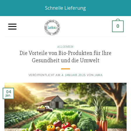
Zum
Schnelle Lieferung
Inhalt
springen
0
ALLGEMEIN
Die Vorteile von Bio-Produkten für Ihre
Gesundheit und die Umwelt
VERÖFFENTLICHT AM
4. JANUAR 2025
VON
JAMA
04
Jan.