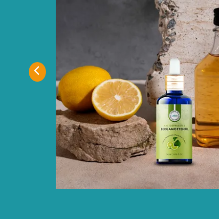
erra enim
aculis
stique
ris. Sed