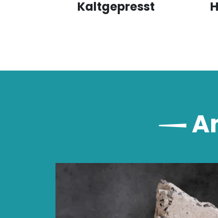
Kaltgepresst
H
An
l
sst