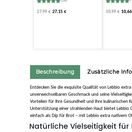
(16)
(
Bewertet
16
Bewertet
13
Ursprünglicher
Aktueller
Ursprüngliche
Aktueller
27,99
€
27,15
€
10,99
€
10,6
mit
4.94
mit
5.00
von 5,
von 5,
Preis
Preis
Preis
Preis
basierend
basierend
war:
ist:
war:
ist:
auf
auf
Kundenbewertungen
Kundenbewer
14,99 €
8,99 €.
14,99 €
8,99 €.
Beschreibung
Zusätzliche Inf
Entdecken Sie die exquisite Qualität von Lebbio extra
unverwechselbaren Geschmack und seine Vielseitigkeit
Vorteilen für Ihre Gesundheit und Ihre kulinarischen
Unterstützung einer strahlenden Haut bietet Lebbio O
einfach als Dip für Brot – mit Lebbio extra nativem 
Natürliche Vielseitigkeit fü