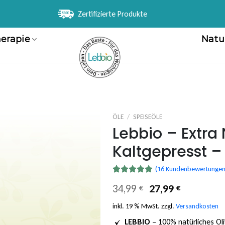
Zertifizierte Produkte
erapie
Natu
ÖLE
/
SPEISEÖLE
Lebbio – Extra 
Zur
Kaltgepresst –
Wunschliste
hinzufügen
(
16
Kundenbewertungen
Bewertet
16
Ursprünglicher
Aktueller
34,99
27,99
€
€
mit
4.94
Preis
Preis
von 5,
basierend
inkl. 19 % MwSt.
zzgl.
Versandkosten
war:
ist:
auf
34,99 €
27,99 €.
Kundenbewertungen
LEBBIO
– 100% natürliches Oliv