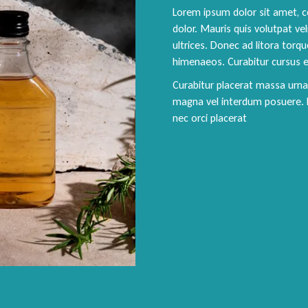
Lorem ipsum dolor sit amet, co
dolor. Mauris quis volutpat vel
ultrices. Donec ad litora torq
himenaeos. Curabitur cursus e
Curabitur placerat massa urna
magna vel interdum posuere. 
nec orci placerat