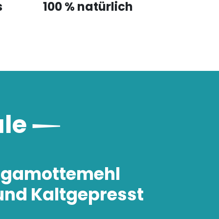
s
100 % natürlich
ale
rgamottemehl
und Kaltgepresst