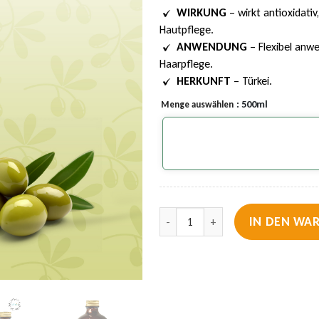
WIRKUNG
– wirkt antioxidat
Hautpflege.
ANWENDUNG
– Flexibel anwe
Haarpflege.
HERKUNFT
– Türkei.
: 500ml
Menge auswählen
Lebbio - Extra Natives Olivenöl - 
IN DEN WA