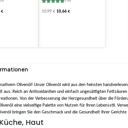
13)
(18)
Bewertet
18
r
Ursprünglicher
Aktueller
6
€
10,99
€
10,66
€
mit
5.00
von 5,
Preis
Preis
basierend
war:
ist:
auf
tungen
Kundenbewertungen
14,99 €
8,99 €.
ormationen
 nativem Olivenöl! Unser Olivenöl wird aus den feinsten handverlesen
 aus. Reich an Antioxidantien und einfach ungesättigten Fettsäuren b
 Kreationen. Von der Verbesserung der Herzgesundheit über die Förder
livenöl eine vielseitige Palette von Nutzen für Ihren Lebensstil. Ver
Olivenöl bringen Sie den Geschmack und die Gesundheit Ihrer Gerichte
r Küche, Haut