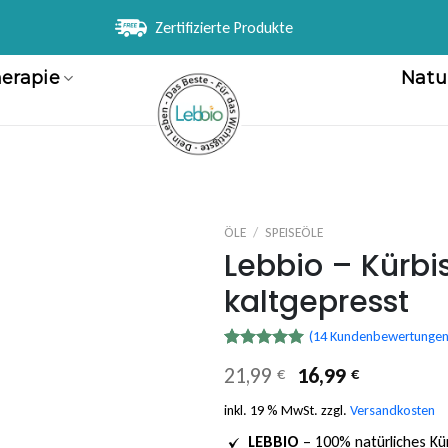
Zertifizierte Produkte
erapie
Natu
ÖLE
/
SPEISEÖLE
Lebbio – Kürbi
Zur
kaltgepresst
Wunschliste
hinzufügen
(
14
Kundenbewertungen
Bewertet
14
Ursprünglicher
Aktueller
21,99
16,99
€
€
mit
5.00
Preis
Preis
von 5,
basierend
inkl. 19 % MwSt.
zzgl.
Versandkosten
war:
ist:
auf
21,99 €
16,99 €.
Kundenbewertungen
LEBBIO
– 100% natürliches Kürb