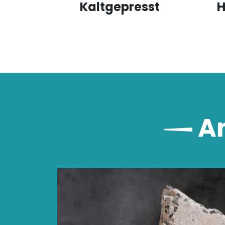
Kaltgepresst
H
An
Lebbio-Bergamotteme
100% Rein und Kaltgep