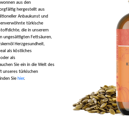
gewonnen aus den
orgfältig hergestellt aus
ditioneller Anbaukunst und
nenverwöhnte türkische
stoffdichte, die in unserem
an ungesättigten Fettsäuren,
iskernöl Herzgesundheit,
al als köstliches
 oder als
chen Sie ein in die Welt des
t unseres türkischen
finden Sie
hier
.