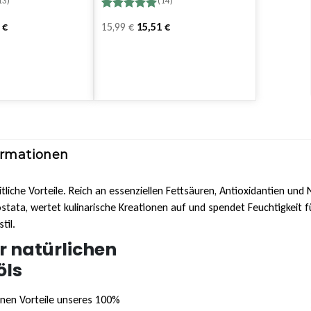
13)
(14)
Bewertet
14
r
Ursprünglicher
Aktueller
6
€
15,99
€
15,51
€
mit
5.00
von 5,
Preis
Preis
basierend
war:
ist:
auf
tungen
Kundenbewertungen
14,99 €
8,99 €.
ormationen
tliche Vorteile. Reich an essenziellen Fettsäuren, Antioxidantien und
stata, wertet kulinarische Kreationen auf und spendet Feuchtigkeit fü
til.
r natürlichen
öls
inen Vorteile unseres 100%