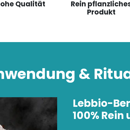
ohe Qualität
Rein pflanzliche
Produkt
wendung & Ritu
hl
resst