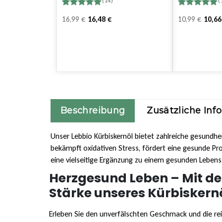
(14)
(
Bewertet
14
Bewertet
13
Ursprünglicher
Aktueller
Ursprüngliche
Aktueller
16,99
€
16,48
€
10,99
€
10,6
mit
5.00
mit
5.00
von 5,
von 5,
Preis
Preis
Preis
Preis
basierend
basierend
war:
ist:
war:
ist:
auf
auf
Kundenbewertungen
Kundenbewer
14,99 €
8,99 €.
14,99 €
8,99 €.
Beschreibung
Zusätzliche Inf
Unser Lebbio Kürbiskernöl bietet zahlreiche gesundhei
bekämpft oxidativen Stress, fördert eine gesunde Pro
eine vielseitige Ergänzung zu einem gesunden Lebenss
Herzgesund Leben – Mit de
Stärke unseres Kürbiskern
Erleben Sie den unverfälschten Geschmack und die re