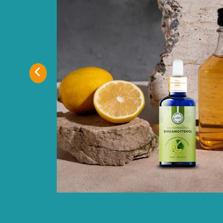
Lorem ipsum dolor sit amet, consectetur adipiscing elit. Nulla
dolor. Mauris quis volutpat velit.curabitur lacinia diam quis mau
ultrices. Donec ad litora torquent per conubia nostra, per inc
himenaeos. Curabitur cursus eget tortor non dictum.
Curabitur placerat massa urna, et vestibulum mi pharetra Morb
magna vel interdum posuere. Nam eget porta odio, vel auctor
nec orci placerat