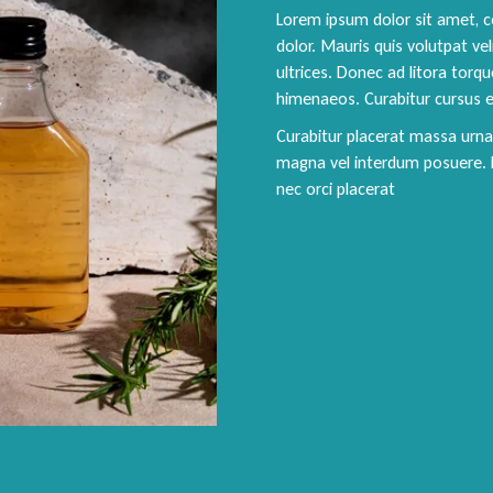
m viverra enim
ris iaculis
eptos
i tristique
 mauris. Sed