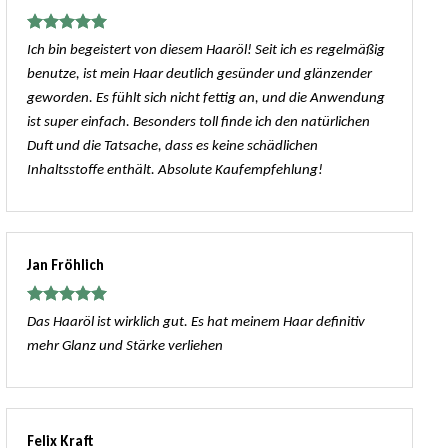
Bewertet
Ich bin begeistert von diesem Haaröl! Seit ich es regelmäßig
mit
5
von
benutze, ist mein Haar deutlich gesünder und glänzender
5
geworden. Es fühlt sich nicht fettig an, und die Anwendung
ist super einfach. Besonders toll finde ich den natürlichen
Duft und die Tatsache, dass es keine schädlichen
Inhaltsstoffe enthält. Absolute Kaufempfehlung!
Jan Fröhlich
Bewertet
Das Haaröl ist wirklich gut. Es hat meinem Haar definitiv
mit
5
von
mehr Glanz und Stärke verliehen
5
Felix Kraft