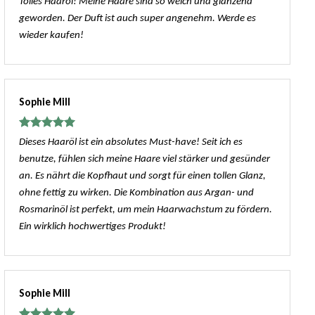
Tolles Haaröl! Meine Haare sind so weich und glänzend
mit
5
von
geworden. Der Duft ist auch super angenehm. Werde es
5
wieder kaufen!
Sophie Mill
Bewertet
Dieses Haaröl ist ein absolutes Must-have! Seit ich es
mit
5
von
benutze, fühlen sich meine Haare viel stärker und gesünder
5
an. Es nährt die Kopfhaut und sorgt für einen tollen Glanz,
ohne fettig zu wirken. Die Kombination aus Argan- und
Rosmarinöl ist perfekt, um mein Haarwachstum zu fördern.
Ein wirklich hochwertiges Produkt!
Sophie Mill