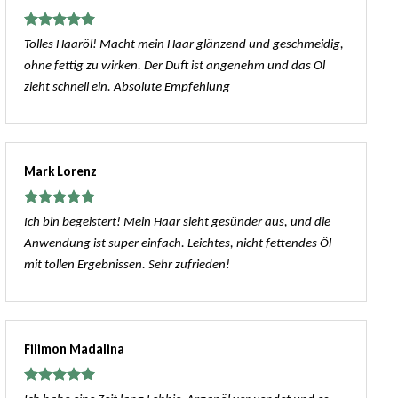
Bewertet
Tolles Haaröl! Macht mein Haar glänzend und geschmeidig,
mit
5
von
ohne fettig zu wirken. Der Duft ist angenehm und das Öl
5
zieht schnell ein. Absolute Empfehlung
Mark Lorenz
Bewertet
Ich bin begeistert! Mein Haar sieht gesünder aus, und die
mit
5
von
Anwendung ist super einfach. Leichtes, nicht fettendes Öl
5
mit tollen Ergebnissen. Sehr zufrieden!
Filimon Madalina
Bewertet