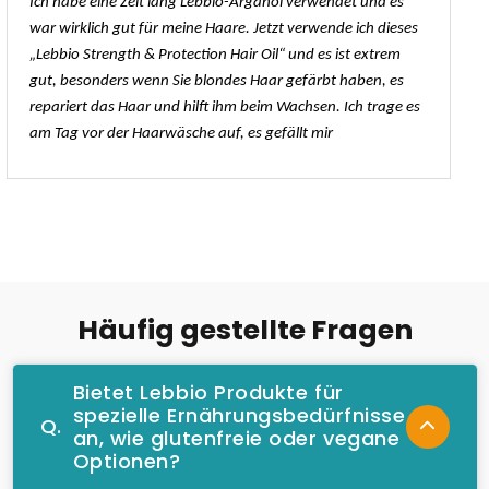
Ich habe eine Zeit lang Lebbio-Arganöl verwendet und es
mit
5
von
war wirklich gut für meine Haare. Jetzt verwende ich dieses
5
„Lebbio Strength & Protection Hair Oil“ und es ist extrem
gut, besonders wenn Sie blondes Haar gefärbt haben, es
repariert das Haar und hilft ihm beim Wachsen. Ich trage es
am Tag vor der Haarwäsche auf, es gefällt mir
Häufig gestellte Fragen
Bietet Lebbio Produkte für
spezielle Ernährungsbedürfnisse
Q.
an, wie glutenfreie oder vegane
Optionen?