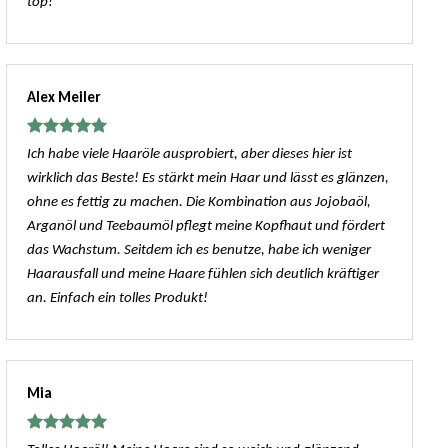
top!
Alex Meiler
Bewertet
Ich habe viele Haaröle ausprobiert, aber dieses hier ist
mit
5
von
wirklich das Beste! Es stärkt mein Haar und lässt es glänzen,
5
ohne es fettig zu machen. Die Kombination aus Jojobaöl,
Arganöl und Teebaumöl pflegt meine Kopfhaut und fördert
das Wachstum. Seitdem ich es benutze, habe ich weniger
Haarausfall und meine Haare fühlen sich deutlich kräftiger
an. Einfach ein tolles Produkt!
Mia
Bewertet