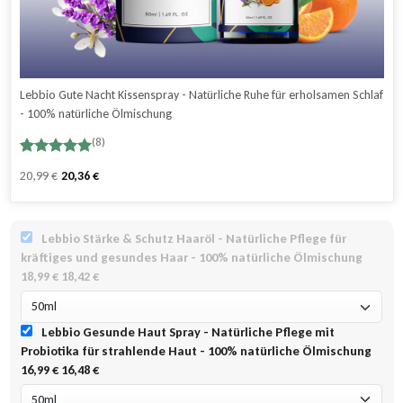
Lebbio Gute Nacht Kissenspray - Natürliche Ruhe für erholsamen Schlaf
- 100% natürliche Ölmischung
(8)
Bewertet
8
Ursprünglicher
Aktueller
20,99
€
20,36
€
mit
5.00
Preis
Preis
von 5,
basierend
war:
ist:
auf
14,99 €
8,99 €.
Lebbio Stärke & Schutz Haaröl - Natürliche Pflege für
Kundenbewertungen
kräftiges und gesundes Haar - 100% natürliche Ölmischung
18,99 €
18,42 €
Lebbio Gesunde Haut Spray - Natürliche Pflege mit
Probiotika für strahlende Haut - 100% natürliche Ölmischung
16,99 €
16,48 €