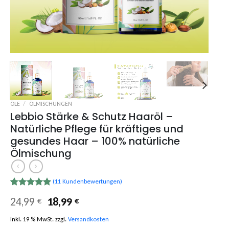
ÖLE
/
ÖLMISCHUNGEN
Lebbio Stärke & Schutz Haaröl –
Natürliche Pflege für kräftiges und
gesundes Haar – 100% natürliche
Ölmischung
(
11
Kundenbewertungen)
Bewertet
11
Ursprünglicher
Aktueller
24,99
18,99
€
€
mit
5.00
Preis
Preis
von 5,
basierend
inkl. 19 % MwSt.
zzgl.
Versandkosten
war:
ist:
auf