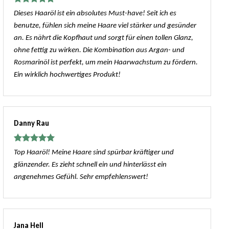
Bewertet
Dieses Haaröl ist ein absolutes Must-have! Seit ich es
mit
5
von
benutze, fühlen sich meine Haare viel stärker und gesünder
5
an. Es nährt die Kopfhaut und sorgt für einen tollen Glanz,
ohne fettig zu wirken. Die Kombination aus Argan- und
Rosmarinöl ist perfekt, um mein Haarwachstum zu fördern.
Ein wirklich hochwertiges Produkt!
Danny Rau
Bewertet
Top Haaröl! Meine Haare sind spürbar kräftiger und
mit
5
von
glänzender. Es zieht schnell ein und hinterlässt ein
5
angenehmes Gefühl. Sehr empfehlenswert!
Jana Hell