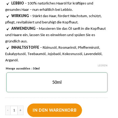
24,99 €
18,99 €.
Kundenbewertungen
LEBBIO
– 100% natürliches Haaröl für kräftiges und
gesundes Haar – nun erhältlich bei Lebbio.
WIRKUNG
– Stärkt das Haar, fördert Wachstum, schützt,
pflegt, revitalisiert und beruhigt die Kopfhaut.
ANWENDUNG
– Massieren Sie das Öl sanft in die Kopfhaut
und Haare ein, lassen Sie es einwirken und spülen Sie es
gründlich aus.
INHALTSSTOFFE
– Rizinusöl, Rosmarinöl, Pfefferminzöl,
Eukalyptusöl, Teebaumöl, Jojobaöl, Kokosnussöl, Lavendelöl,
Arganöl.
LEEREN
: 50ml
Menge auswählen
50ml
Lebbio Stärke & Schutz Haaröl - Natürliche Pflege für kräftiges und gesund
IN DEN WARENKORB