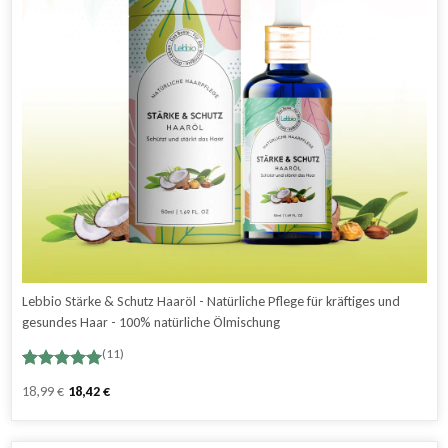
Lebbio Stärke & Schutz Haaröl - Natürliche Pflege für kräftiges und
gesundes Haar - 100% natürliche Ölmischung
(11)
Bewertet
11
Ursprünglicher
Aktueller
18,99
€
18,42
€
mit
5.00
Preis
Preis
von 5,
basierend
war:
ist:
auf