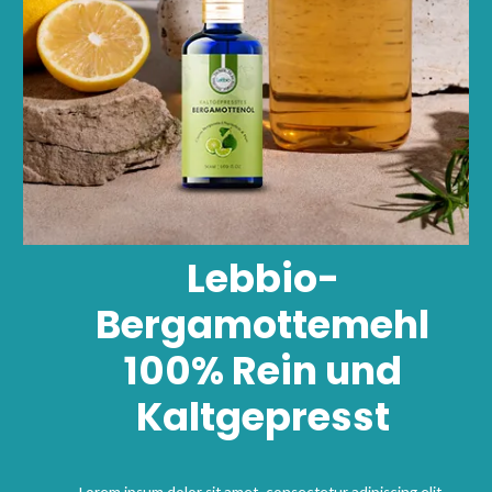
Lebbio-
Bergamottemehl
100% Rein und
Kaltgepresst
Lorem ipsum dolor sit amet, consectetur adipiscing elit.