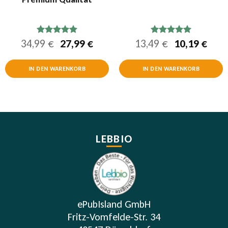
her
eller
Ursprünglicher
Aktueller
Ursprünglic
Aktu
34,99
€
27,99
€
13,49
€
10,19
€
Bewertet
Bewertet
mit
4.94
mit
5.00
s
Preis
Preis
Preis
Prei
von 5
von 5
war:
ist:
war:
ist:
IN DEN WARENKORB
IN DEN WARENKORB
9 €.
34,99 €
27,99 €.
13,49 €
10,1
LEBBIO
ePubIsland GmbH
Fritz-Vomfelde-Str. 34