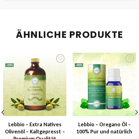
ÄHNLICHE PRODUKTE
-20%
-40%
Zur
Zur
Wunschliste
Wunschliste
hinzufügen
hinzufügen
Lebbio – Extra Natives
Lebbio – Oregano Öl –
Olivenöl – Kaltgepresst –
100% Pur und natürlich
Premium Qualität