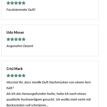
Bewertet
Faszinierender Duft!
mit
5
von
5
Udo Moser
Bewertet
Angenehm Dezent
mit
5
von
5
Crisi Mark
Bewertet
Wusstet ihr, dass Vanille Duft Stechmücken von einem fern
mit
5
von
hält?
5
Als ich das herausgefunden hatte, habe ich nach etwas
qualitativ hochwertigem gesucht. Ich wollte mich nicht mit
Backzutaten voll schmieren…