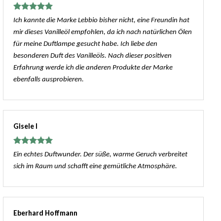
Bewertet
Ich kannte die Marke Lebbio bisher nicht, eine Freundin hat
mit
5
von
mir dieses Vanilleöl empfohlen, da ich nach natürlichen Ölen
5
für meine Duftlampe gesucht habe. Ich liebe den
besonderen Duft des Vanilleöls. Nach dieser positiven
Erfahrung werde ich die anderen Produkte der Marke
ebenfalls ausprobieren.
Gisele I
Bewertet
Ein echtes Duftwunder. Der süße, warme Geruch verbreitet
mit
5
von
sich im Raum und schafft eine gemütliche Atmosphäre.
5
Eberhard Hoffmann