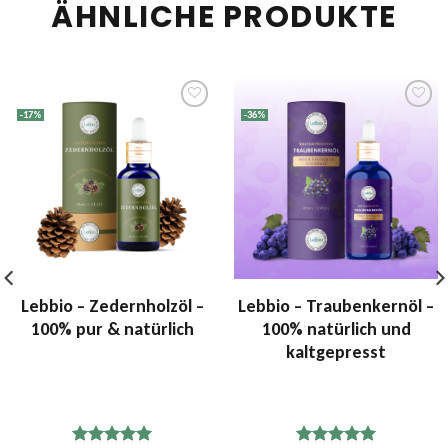
ÄHNLICHE PRODUKTE
-17%
-36%
Zur
Zur
Wunschliste
Wunschliste
hinzufügen
hinzufügen
Lebbio – Zedernholzöl –
Lebbio – Traubenkernöl –
100% pur & natürlich
100% natürlich und
kaltgepresst