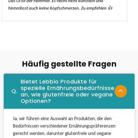
Das Öl ist der Hammer. Es riecht nicht künstlich und
mit
5
von
hinterlässt auch keine Kopfschmerzen. Zu empfehlen 👍
5
Häufig gestellte Fragen
Bietet Lebbio Produkte für
spezielle Ernährungsbedürfnisse
Q.
an, wie glutenfreie oder vegane
Optionen?
Ja, wir führen eine Auswahl an Produkten, die den
Bedürfnissen verschiedener Ernährungspräferenzen
gerecht werden, darunter glutenfreie und vegane