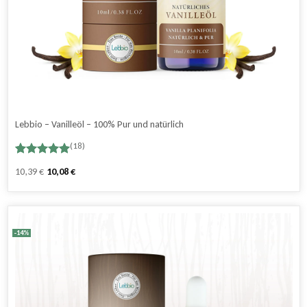
Lebbio – Vanilleöl – 100% Pur und natürlich
(18)
Bewertet
18
Ursprünglicher
Aktueller
10,39
€
10,08
€
mit
5.00
Preis
Preis
von 5,
basierend
war:
ist:
auf
14,99 €
8,99 €.
Kundenbewertungen
-14%