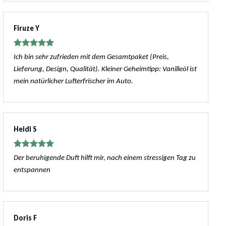
Firuze Y
Bewertet
Ich bin sehr zufrieden mit dem Gesamtpaket (Preis,
mit
5
von
Lieferung, Design, Qualität). Kleiner Geheimtipp: Vanilleöl ist
5
mein natürlicher Lufterfrischer im Auto.
Heidi S
Bewertet
Der beruhigende Duft hilft mir, nach einem stressigen Tag zu
mit
5
von
entspannen
5
Doris F