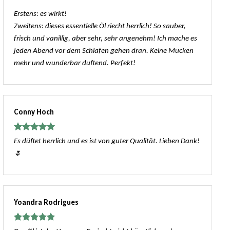
Erstens: es wirkt!
Zweitens: dieses essentielle Öl riecht herrlich! So sauber,
frisch und vanillig, aber sehr, sehr angenehm! Ich mache es
jeden Abend vor dem Schlafen gehen dran. Keine Mücken
mehr und wunderbar duftend. Perfekt!
Conny Hoch
Bewertet
Es düftet herrlich und es ist von guter Qualität. Lieben Dank!
mit
5
von
🌷
5
Yoandra Rodrigues
Bewertet