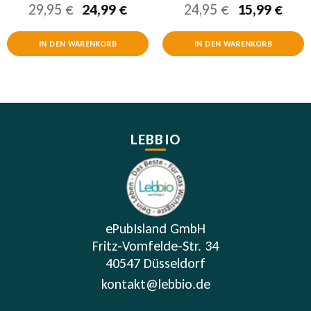
her
eller
Ursprünglicher
Aktueller
Ursprünglic
Aktu
29,95
€
24,99
€
24,95
€
15,99
€
Bewertet
Bewertet
mit
5.00
mit
5.00
s
Preis
Preis
Preis
Prei
von 5
von 5
war:
ist:
war:
ist:
IN DEN WARENKORB
IN DEN WARENKORB
9 €.
29,95 €
24,99 €.
24,95 €
15,9
LEBBIO
ePubIsland GmbH
Fritz-Vomfelde-Str. 34
40547 Düsseldorf
kontakt@lebbio.de