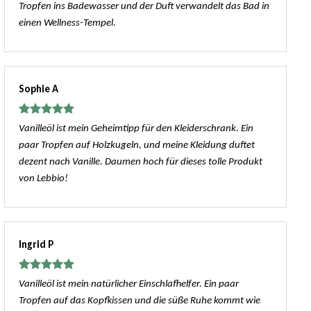
Tropfen ins Badewasser und der Duft verwandelt das Bad in
5
einen Wellness-Tempel.
Sophie A
Bewertet
Vanilleöl ist mein Geheimtipp für den Kleiderschrank. Ein
mit
5
von
paar Tropfen auf Holzkugeln, und meine Kleidung duftet
5
dezent nach Vanille. Daumen hoch für dieses tolle Produkt
von Lebbio!
Ingrid P
Bewertet
Vanilleöl ist mein natürlicher Einschlafhelfer. Ein paar
mit
5
von
Tropfen auf das Kopfkissen und die süße Ruhe kommt wie
5