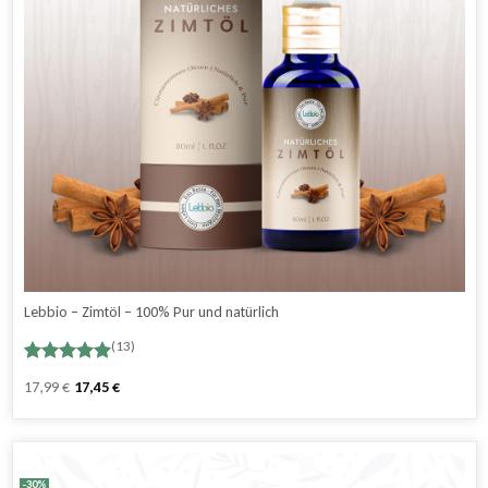
Lebbio – Zimtöl – 100% Pur und natürlich
(13)
Bewertet
13
Ursprünglicher
Aktueller
17,99
€
17,45
€
mit
5.00
Preis
Preis
von 5,
basierend
war:
ist:
auf
14,99 €
8,99 €.
Kundenbewertungen
-30%