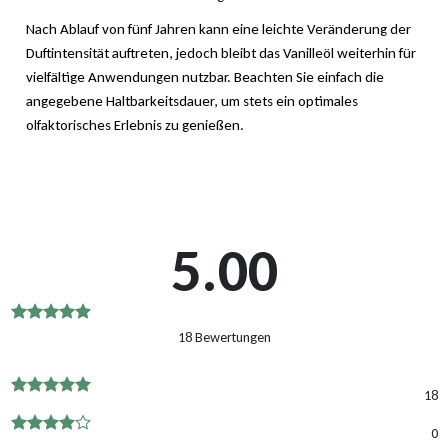
Nach Ablauf von fünf Jahren kann eine leichte Veränderung der
Duftintensität auftreten, jedoch bleibt das Vanilleöl weiterhin für
vielfältige Anwendungen nutzbar. Beachten Sie einfach die
angegebene Haltbarkeitsdauer, um stets ein optimales
olfaktorisches Erlebnis zu genießen.
5.00
Bewertet
18 Bewertungen
mit
5.00
von 5
18
Bewertet
mit
5
von
0
5
Bewertet