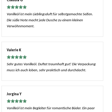
Bewertet
Vanilleöl ist mein Lieblingsduft für selbstgemachte Seifen.
mit
5
von
Die süße Note macht jede Dusche zu einem kleinen
5
Verwöhnmoment.
Valerie K
Bewertet
Sehr gutes Vanilleöl. Duftet traumhaft gut! Die Verpackung
mit
5
von
muss ich auch loben, sehr praktisch und durchdacht.
5
Jorgina Y
Bewertet
Vanilleöl ist mein Begleiter für romantische Bäder. Ein paar
mit
5
von