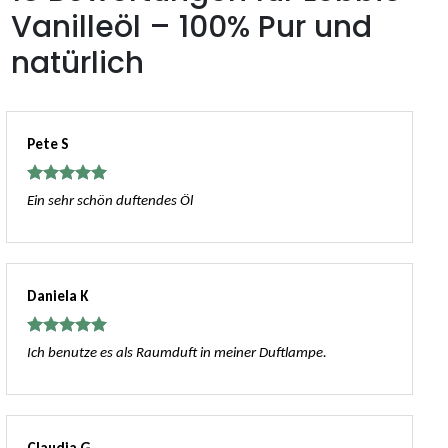
Vanilleöl – 100% Pur und
natürlich
Pete S
Bewertet
Ein sehr schön duftendes Öl
mit
5
von
5
Daniela K
Bewertet
Ich benutze es als Raumduft in meiner Duftlampe.
mit
5
von
5
Claudia G