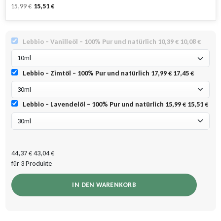
Bewertet
20
Ursprünglicher
Aktueller
15,99
€
15,51
€
mit
5.00
Preis
Preis
von 5,
basierend
war:
ist:
auf
14,99 €
8,99 €.
Kundenbewertungen
Lebbio – Vanilleöl – 100% Pur und natürlich
10,39 €
10,08 €
Lebbio – Zimtöl – 100% Pur und natürlich
17,99 €
17,45 €
Lebbio – Lavendelöl – 100% Pur und natürlich
15,99 €
15,51 €
44,37 €
43,04 €
für 3 Produkte
IN DEN WARENKORB