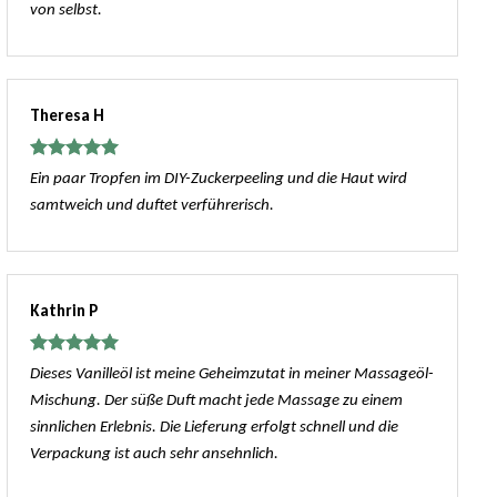
von selbst.
Theresa H
Bewertet
Ein paar Tropfen im DIY-Zuckerpeeling und die Haut wird
mit
5
von
samtweich und duftet verführerisch.
5
Kathrin P
Bewertet
Dieses Vanilleöl ist meine Geheimzutat in meiner Massageöl-
mit
5
von
Mischung. Der süße Duft macht jede Massage zu einem
5
sinnlichen Erlebnis. Die Lieferung erfolgt schnell und die
Verpackung ist auch sehr ansehnlich.