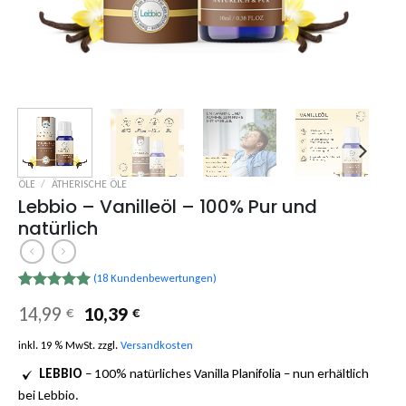
ÖLE
/
ÄTHERISCHE ÖLE
Lebbio – Vanilleöl – 100% Pur und
natürlich
(
18
Kundenbewertungen)
Bewertet
18
Ursprünglicher
Aktueller
14,99
10,39
€
€
mit
5.00
Preis
Preis
von 5,
basierend
inkl. 19 % MwSt.
zzgl.
Versandkosten
war:
ist:
auf
14,99 €
10,39 €.
Kundenbewertungen
LEBBIO
– 100% natürliches Vanilla Planifolia – nun erhältlich
bei Lebbio.